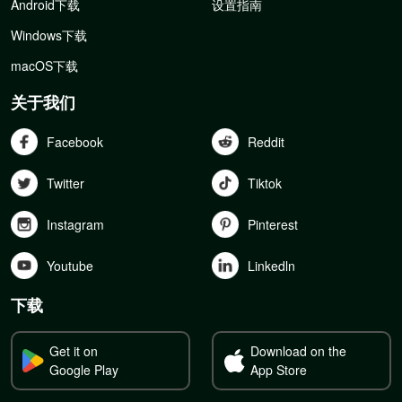
Android下载
设置指南
Windows下载
macOS下载
关于我们
Facebook
Reddit
Twitter
Tiktok
Instagram
Pinterest
Youtube
Linkedln
下载
Get it on
Download on the
Google Play
App Store