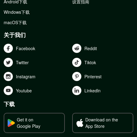
Android下载
设置指南
Windows下载
macOS下载
关于我们
Facebook
Reddit
Twitter
Tiktok
Instagram
Pinterest
Youtube
Linkedln
下载
Get it on
Download on the
Google Play
App Store