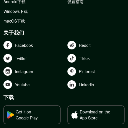
Android下载
设置指南
Windows下载
macOS下载
关于我们
Facebook
Reddit
Twitter
Tiktok
Instagram
Pinterest
Youtube
Linkedln
下载
Get it on
Download on the
Google Play
App Store