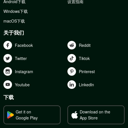
Android下载
设置指南
Windows下载
macOS下载
关于我们
Facebook
Reddit
Twitter
Tiktok
Instagram
Pinterest
Youtube
Linkedln
下载
Get it on
Download on the
Google Play
App Store