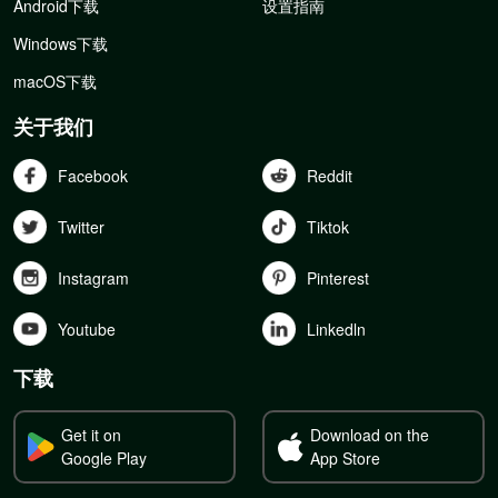
Android下载
设置指南
Windows下载
macOS下载
关于我们
Facebook
Reddit
Twitter
Tiktok
Instagram
Pinterest
Youtube
Linkedln
下载
Get it on
Download on the
Google Play
App Store