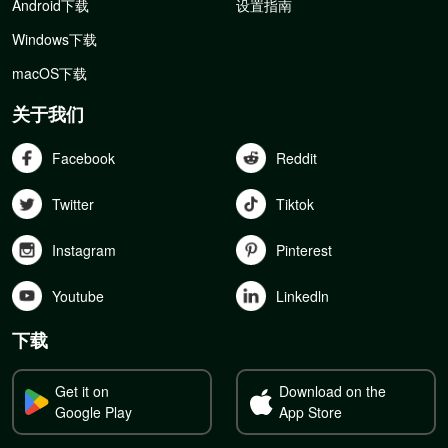
Android下载
设置指南
Windows下载
macOS下载
关于我们
Facebook
Reddit
Twitter
Tiktok
Instagram
Pinterest
Youtube
Linkedln
下载
Get it on
Download on the
Google Play
App Store