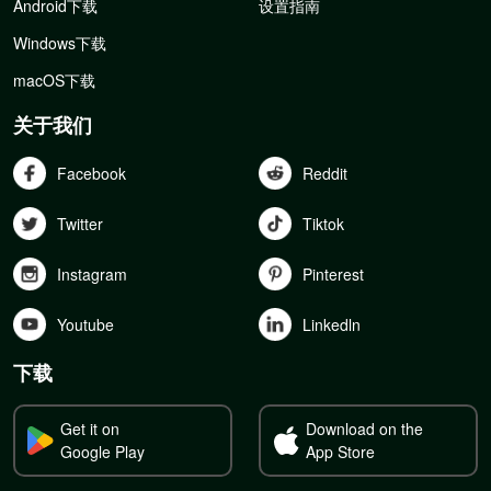
Android下载
设置指南
Windows下载
macOS下载
关于我们
Facebook
Reddit
Twitter
Tiktok
Instagram
Pinterest
Youtube
Linkedln
下载
Get it on
Download on the
Google Play
App Store