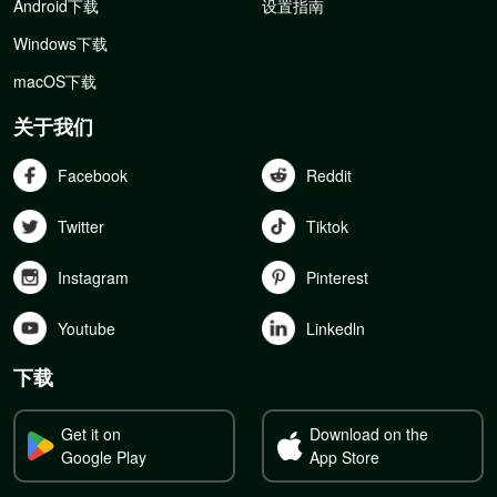
Android下载
设置指南
Windows下载
macOS下载
关于我们
Facebook
Reddit
Twitter
Tiktok
Instagram
Pinterest
Youtube
Linkedln
下载
Get it on
Download on the
Google Play
App Store