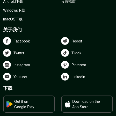
Android下载
设置指南
Windows下载
macOS下载
关于我们
Facebook
Reddit
Twitter
Tiktok
Instagram
Pinterest
Youtube
Linkedln
下载
Get it on
Download on the
Google Play
App Store