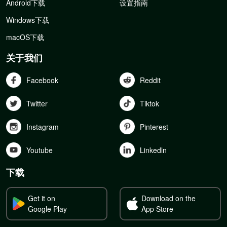
Android下载
设置指南
Windows下载
macOS下载
关于我们
Facebook
Reddit
Twitter
Tiktok
Instagram
Pinterest
Youtube
Linkedln
下载
Get it on
Download on the
Google Play
App Store