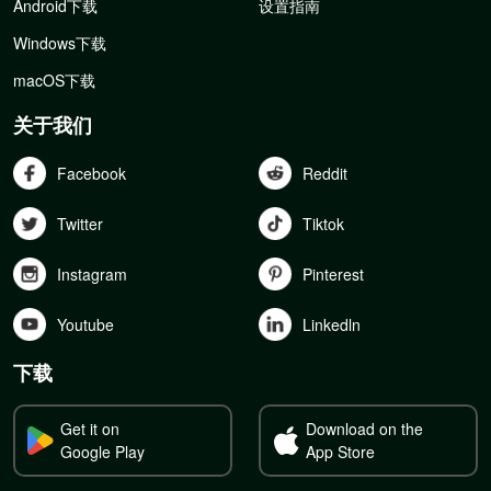
Android下载
设置指南
Windows下载
macOS下载
关于我们
Facebook
Reddit
Twitter
Tiktok
Instagram
Pinterest
Youtube
Linkedln
下载
Get it on
Download on the
Google Play
App Store