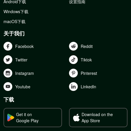
Android下载
设置指南
Windows下载
macOS下载
关于我们
Facebook
Reddit
Twitter
Tiktok
Instagram
Pinterest
Youtube
Linkedln
下载
Get it on
Download on the
Google Play
App Store