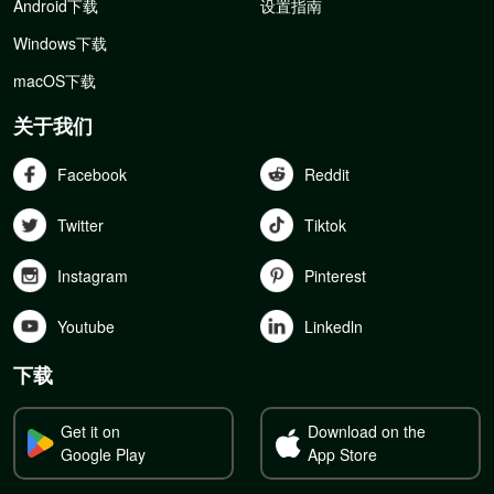
Android下载
设置指南
Windows下载
macOS下载
关于我们
Facebook
Reddit
Twitter
Tiktok
Instagram
Pinterest
Youtube
Linkedln
下载
Get it on
Download on the
Google Play
App Store