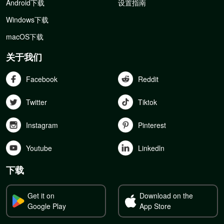
Android下载
设置指南
Windows下载
macOS下载
关于我们
Facebook
Reddit
Twitter
Tiktok
Instagram
Pinterest
Youtube
Linkedln
下载
Get it on
Download on the
Google Play
App Store