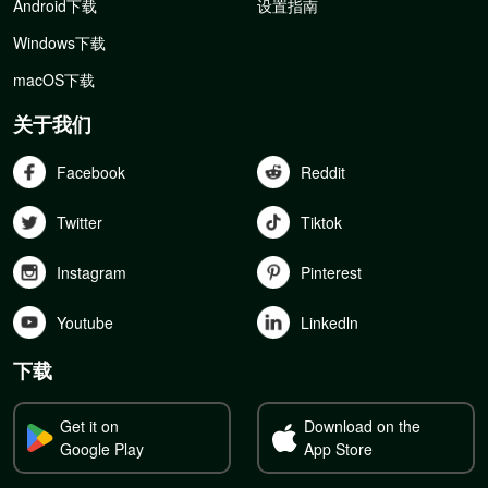
Android下载
设置指南
Windows下载
macOS下载
关于我们
Facebook
Reddit
Twitter
Tiktok
Instagram
Pinterest
Youtube
Linkedln
下载
Get it on
Download on the
Google Play
App Store