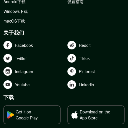
Android下载
设置指南
Windows下载
macOS下载
关于我们
Facebook
Reddit
Twitter
Tiktok
Instagram
Pinterest
Youtube
Linkedln
下载
Get it on
Download on the
Google Play
App Store