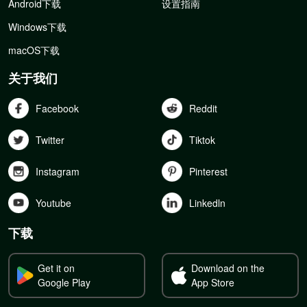
Android下载
设置指南
Windows下载
macOS下载
关于我们
Facebook
Reddit
Twitter
Tiktok
Instagram
Pinterest
Youtube
Linkedln
下载
Get it on
Download on the
Google Play
App Store