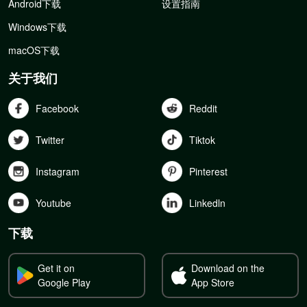
Android下载
设置指南
Windows下载
macOS下载
关于我们
Facebook
Reddit
Twitter
Tiktok
Instagram
Pinterest
Youtube
Linkedln
下载
Get it on
Download on the
Google Play
App Store