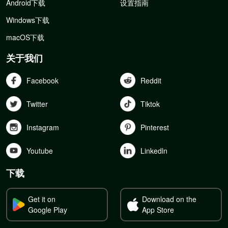
Android下载
设置指南
Windows下载
macOS下载
关于我们
Facebook
Reddit
Twitter
Tiktok
Instagram
Pinterest
Youtube
Linkedln
下载
Get it on
Download on the
Google Play
App Store