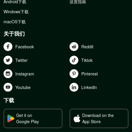
Android下载
设置指南
Windows下载
macOS下载
关于我们
Facebook
Reddit
Twitter
Tiktok
Instagram
Pinterest
Youtube
Linkedln
下载
Get it on
Download on the
Google Play
App Store