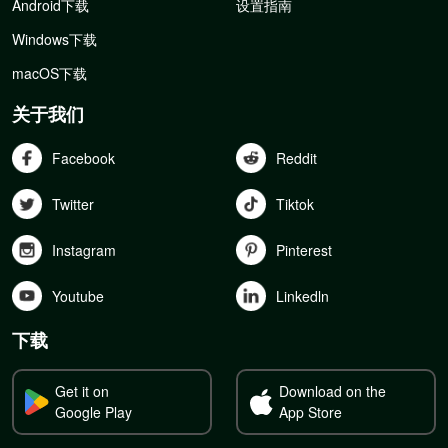
Android下载
设置指南
Windows下载
macOS下载
关于我们
Facebook
Reddit
Twitter
Tiktok
Instagram
Pinterest
Youtube
Linkedln
下载
Get it on
Download on the
Google Play
App Store