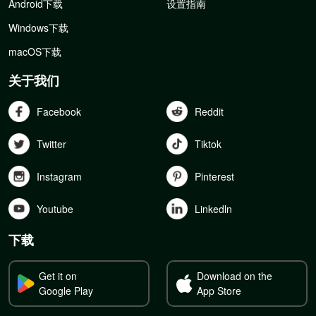
Android下载
设置指南
Windows下载
macOS下载
关于我们
Facebook
Reddit
Twitter
Tiktok
Instagram
Pinterest
Youtube
Linkedln
下载
Get it on
Download on the
Google Play
App Store