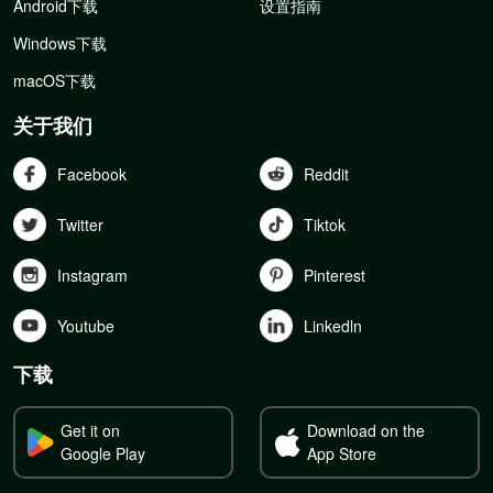
Android下载
设置指南
Windows下载
macOS下载
关于我们
Facebook
Reddit
Twitter
Tiktok
Instagram
Pinterest
Youtube
Linkedln
下载
Get it on
Download on the
Google Play
App Store