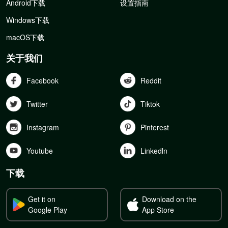
Android下载
设置指南
Windows下载
macOS下载
关于我们
Facebook
Reddit
Twitter
Tiktok
Instagram
Pinterest
Youtube
Linkedln
下载
Get it on
Download on the
Google Play
App Store