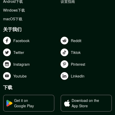
Android下载
设置指南
Windows下载
macOS下载
关于我们
Facebook
Reddit
Twitter
Tiktok
Instagram
Pinterest
Youtube
Linkedln
下载
Get it on
Download on the
Google Play
App Store