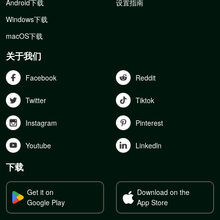
Android下载
设置指南
Windows下载
macOS下载
关于我们
Facebook
Reddit
Twitter
Tiktok
Instagram
Pinterest
Youtube
Linkedln
下载
Get it on
Download on the
Google Play
App Store