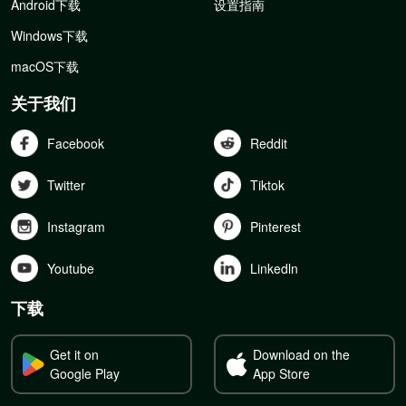
Android下载
设置指南
Windows下载
macOS下载
关于我们
Facebook
Reddit
Twitter
Tiktok
Instagram
Pinterest
Youtube
Linkedln
下载
Get it on
Download on the
Google Play
App Store