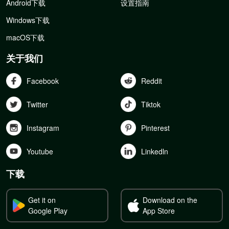
Android下载
设置指南
Windows下载
macOS下载
关于我们
Facebook
Reddit
Twitter
Tiktok
Instagram
Pinterest
Youtube
Linkedln
下载
Get it on
Download on the
Google Play
App Store