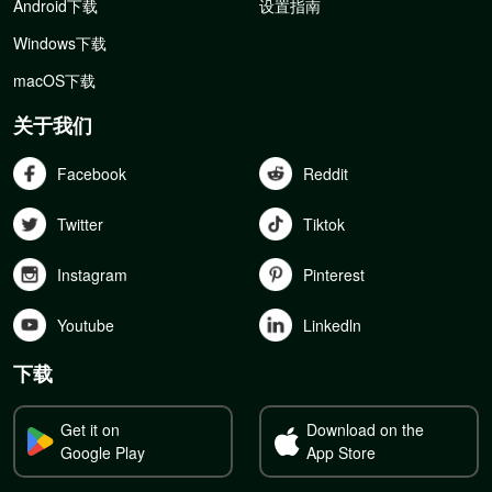
Android下载
设置指南
Windows下载
macOS下载
关于我们
Facebook
Reddit
Twitter
Tiktok
Instagram
Pinterest
Youtube
Linkedln
下载
Get it on
Download on the
Google Play
App Store