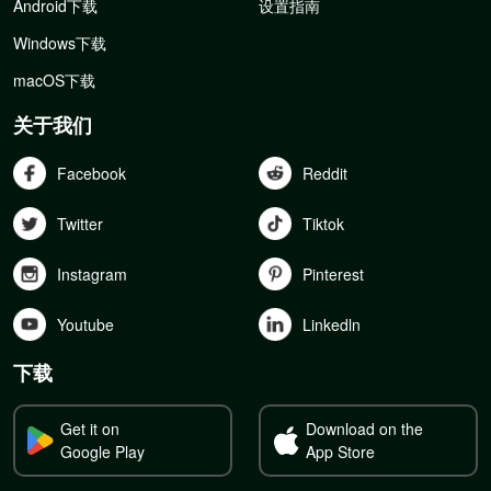
Android下载
设置指南
Windows下载
macOS下载
关于我们
Facebook
Reddit
Twitter
Tiktok
Instagram
Pinterest
Youtube
Linkedln
下载
Get it on
Download on the
Google Play
App Store