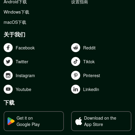
Android下载
设置指南
Windows下载
macOS下载
关于我们
Facebook
Reddit
Twitter
Tiktok
Instagram
Pinterest
Youtube
Linkedln
下载
Get it on
Download on the
Google Play
App Store